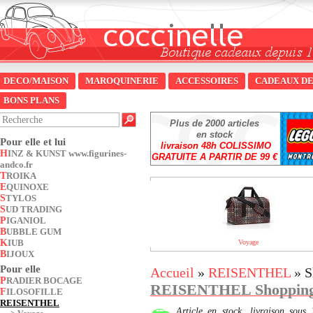
DECO/MAISON
MAROQUINERIE
ACCESSOIRES
CADEAUX DE
BONS PLANS
Plus de 2000 articles
en stock
Pour elle et lui
livraison 48h COLISSIMO
HINZ & KUNST www.figurines-
GRATUITE A PARTIR DE 99 €
andco.fr
TROIKA
EQUINOXE
STYLOS
SUD TRADING
PIGANIOL
BUBBLE GUM
KIUB
Voyage
BIJOUX
Pour elle
Accueil
»
REISENTHEL
» S
PRADIER BOCAGE
REISENTHEL Shoppin
FILOSOFILLE
REISENTHEL
Article en stock, livraison so