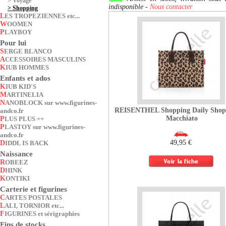
Voyage
indisponible -
Nous contacter
Shopping
LES TROPEZIENNES etc...
WOOMEN
PLAYBOY
Pour lui
SERGE BLANCO
ACCESSOIRES MASCULINS
KIUB HOMMES
Enfants et ados
KIUB KID'S
MARTINELIA
NANOBLOCK sur www.figurines-
REISENTHEL Shopping Daily Shop
andco.fr
Macchiato
PLUS PLUS ++
PLASTOY sur www.figurines-
andco.fr
49,95 €
DIDDL IS BACK
Naissance
ROBEEZ
DHINK
KONTIKI
Carterie et figurines
CARTES POSTALES
LALI, TORNIOR etc...
FIGURINES et sérigraphies
Fins de stocks