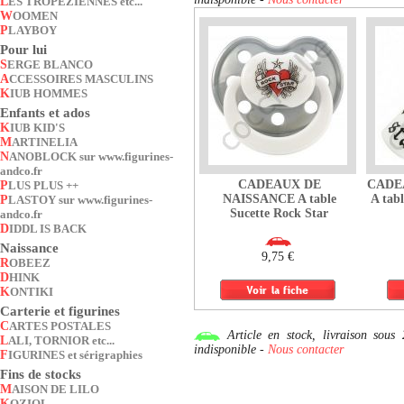
LES TROPEZIENNES etc...
WOOMEN
PLAYBOY
Pour lui
SERGE BLANCO
ACCESSOIRES MASCULINS
KIUB HOMMES
Enfants et ados
KIUB KID'S
MARTINELIA
NANOBLOCK sur www.figurines-
andco.fr
CADEAUX DE
CADE
PLUS PLUS ++
NAISSANCE A table
A tab
PLASTOY sur www.figurines-
Sucette Rock Star
andco.fr
DIDDL IS BACK
Naissance
9,75 €
ROBEEZ
DHINK
KONTIKI
Carterie et figurines
CARTES POSTALES
Article en stock, livraison so
LALI, TORNIOR etc...
indisponible -
Nous contacter
FIGURINES et sérigraphies
Fins de stocks
MAISON DE LILO
KOZIOL