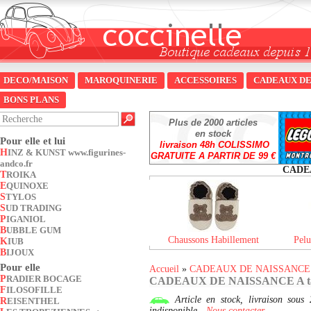
DECO/MAISON
MAROQUINERIE
ACCESSOIRES
CADEAUX DE
BONS PLANS
Plus de 2000 articles
en stock
Pour elle et lui
livraison 48h COLISSIMO
HINZ & KUNST www.figurines-
GRATUITE A PARTIR DE 99 €
andco.fr
CADE
TROIKA
EQUINOXE
STYLOS
SUD TRADING
PIGANIOL
BUBBLE GUM
Chaussons Habillement
Pelu
KIUB
BIJOUX
Pour elle
Accueil
»
CADEAUX DE NAISSANCE
PRADIER BOCAGE
CADEAUX DE NAISSANCE A ta
FILOSOFILLE
Article en stock, livraison so
REISENTHEL
indisponible -
Nous contacter