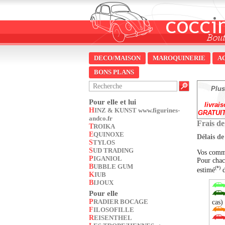
DECO/MAISON
MAROQUINERIE
A
BONS PLANS
Plus
Pour elle et lui
livrai
HINZ & KUNST www.figurines-
GRATUIT
andco.fr
Frais de
TROIKA
EQUINOXE
Délais de
STYLOS
SUD TRADING
Vos comma
PIGANIOL
Pour chacu
BUBBLE GUM
(*)
estimé
d
KIUB
BIJOUX
Pour elle
PRADIER BOCAGE
cas)
FILOSOFILLE
REISENTHEL