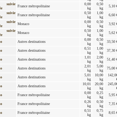
e suivie
0,00
0,50
France métropolitaine
5,10 
ée
kg
kg
e suivie
0,50
1,00
France métropolitaine
6,60 
ée
kg
kg
e suivie
0,00
0,50
Monaco
3,92 
ée
kg
kg
e suivie
0,50
1,00
Monaco
5,62 
ée
kg
kg
0,00
0,50
mo
Autres destinations
33,50 
kg
kg
0,51
1,00
mo
Autres destinations
37,30 
kg
kg
1,01
2,00
mo
Autres destinations
51,40 
kg
kg
2,01
5,00
mo
Autres destinations
75,00 
kg
kg
5,01
10,00
142,0
mo
Autres destinations
kg
kg
10,01
20,00
245,0
mo
Autres destinations
kg
kg
0,00
0,25
mo
France métropolitaine
5,95 
kg
kg
0,26
0,50
mo
France métropolitaine
7,35 
kg
kg
0,51
0,75
mo
France métropolitaine
8,65 
kg
kg