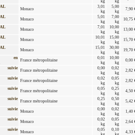
kg
kg
AL
3,01
5,00
Monaco
7,90 
kg
kg
AL
5,01
7,00
Monaco
10,75 
kg
kg
AL
7,01
10,00
Monaco
13,00 
kg
kg
AL
10,01
15,00
Monaco
15,70 
kg
kg
AL
15,01
30,00
Monaco
19,70 
kg
kg
ait en
0,01
10,00
France métropolitaine
0,00 
n
kg
kg
e suivie
0,00
0,02
France métropolitaine
2,82 
kg
kg
e suivie
0,02
0,05
France métropolitaine
2,82 
kg
kg
e suivie
0,05
0,25
France métropolitaine
4,50 
kg
kg
e suivie
0,25
0,50
France métropolitaine
5,42 
kg
kg
e suivie
0,00
0,02
Monaco
1,40 
kg
kg
e suivie
0,02
0,05
Monaco
2,64 
kg
kg
e suivie
0,05
0,10
Monaco
4,33 
kg
kg