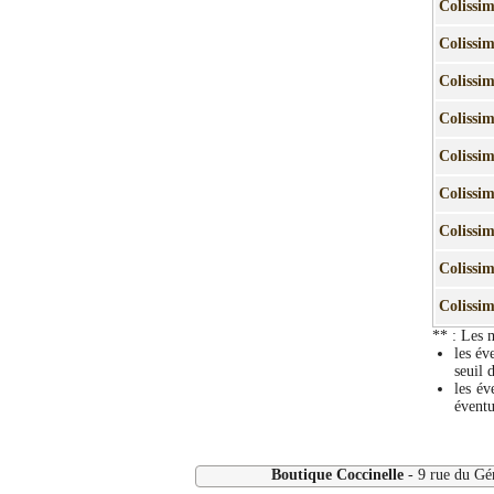
Colissi
Colissi
Colissi
Colissi
Colissi
Colissi
Colissi
Colissi
Colissi
** : Les 
les év
seuil 
les év
éventu
Boutique Coccinelle
- 9 rue du Gé