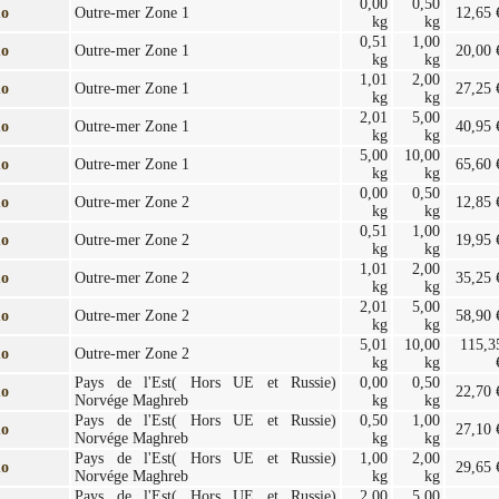
0,00
0,50
mo
Outre-mer Zone 1
12,65 
kg
kg
0,51
1,00
mo
Outre-mer Zone 1
20,00 
kg
kg
1,01
2,00
mo
Outre-mer Zone 1
27,25 
kg
kg
2,01
5,00
mo
Outre-mer Zone 1
40,95 
kg
kg
5,00
10,00
mo
Outre-mer Zone 1
65,60 
kg
kg
0,00
0,50
mo
Outre-mer Zone 2
12,85 
kg
kg
0,51
1,00
mo
Outre-mer Zone 2
19,95 
kg
kg
1,01
2,00
mo
Outre-mer Zone 2
35,25 
kg
kg
2,01
5,00
mo
Outre-mer Zone 2
58,90 
kg
kg
5,01
10,00
115,3
mo
Outre-mer Zone 2
kg
kg
Pays de l'Est( Hors UE et Russie)
0,00
0,50
mo
22,70 
Norvége Maghreb
kg
kg
Pays de l'Est( Hors UE et Russie)
0,50
1,00
mo
27,10 
Norvége Maghreb
kg
kg
Pays de l'Est( Hors UE et Russie)
1,00
2,00
mo
29,65 
Norvége Maghreb
kg
kg
Pays de l'Est( Hors UE et Russie)
2,00
5,00