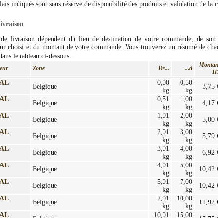
lais indiqués sont sous réserve de disponibilité des produits et validation de l
livraison
 de livraison dépendent du lieu de destination de votre commande, de son
eur choisi et du montant de votre commande. Vous trouverez un résumé de cha
ans le tableau ci-dessous.
Montan
teur
Zone
De...
...à
H
AL
0,00
0,50
Belgique
3,75 
kg
kg
AL
0,51
1,00
Belgique
4,17 
kg
kg
AL
1,01
2,00
Belgique
5,00 
kg
kg
AL
2,01
3,00
Belgique
5,79 
kg
kg
AL
3,01
4,00
Belgique
6,92 
kg
kg
AL
4,01
5,00
Belgique
10,42 
kg
kg
AL
5,01
7,00
Belgique
10,42 
kg
kg
AL
7,01
10,00
Belgique
11,92 
kg
kg
AL
10,01
15,00