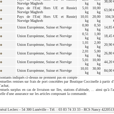
mo
38,00 
Norvége Maghreb
kg
kg
Pays de l'Est( Hors UE et Russie)
5,01
10,00
mo
63,00 
Norvége Maghreb
kg
kg
Pays de l'Est( Hors UE et Russie)
10,01
20,00
104,5
mo
Norvége Maghreb
kg
kg
0,00
0,50
mo
Union Européenne, Suisse et Norvège
14,85 
kg
kg
0,51
1,00
mo
Union Européenne, Suisse et Norvège
18,45 
kg
kg
1,01
2,00
mo
Union Européenne, Suisse et Norvège
20,90 
kg
kg
2,01
5,00
mo
Union Européenne, Suisse et Norvège
26,80 
kg
kg
5,01
10,00
mo
Union Européenne, Suisse et Norvège
44,20 
kg
kg
10,01
30,00
mo
Union Européenne, Suisse et Norvège
84,00 
kg
kg
montants indiqués ci-dessus ne prennent pas en compte :
entuelles remises sur frais de port concédées par Boutique Coccinelle à partir d
d'achat;
entuels surplus en cas de livraison sur îles, stations d'altitude, ... ainsi qu'à l'
elle d'une assurance sur les articles composant la commande.
néral Leclerc - 54 300 Lunéville - Tél. : 03 83 74 33 33 - RCS Nancy 42205