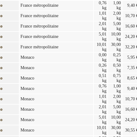
0,76
1,00
mo
France métropolitaine
9,40 
kg
kg
1,01
2,00
mo
France métropolitaine
10,70 
kg
kg
2,01
5,00
mo
France métropolitaine
16,60 
kg
kg
5,01
10,00
mo
France métropolitaine
24,20 
kg
kg
10,01
30,00
mo
France métropolitaine
32,20 
kg
kg
0,00
0,25
mo
Monaco
5,95 
kg
kg
0,26
0,50
mo
Monaco
7,35 
kg
kg
0,51
0,75
mo
Monaco
8,65 
kg
kg
0,76
1,00
mo
Monaco
9,40 
kg
kg
1,01
2,00
mo
Monaco
10,70 
kg
kg
2,01
5,00
mo
Monaco
16,60 
kg
kg
5,01
10,00
mo
Monaco
24,20 
kg
kg
10,01
30,00
mo
Monaco
30,55 
kg
kg