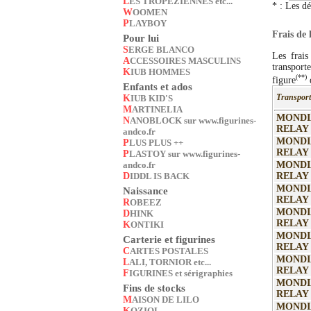
LES TROPEZIENNES etc...
* : Les dé
WOOMEN
PLAYBOY
Frais de 
Pour lui
SERGE BLANCO
Les frais
ACCESSOIRES MASCULINS
transport
KIUB HOMMES
(**)
figure
d
Enfants et ados
Transpor
KIUB KID'S
MARTINELIA
MONDI
NANOBLOCK sur www.figurines-
RELAY
andco.fr
MONDI
PLUS PLUS ++
RELAY
PLASTOY sur www.figurines-
andco.fr
MONDI
DIDDL IS BACK
RELAY
MONDI
Naissance
RELAY
ROBEEZ
MONDI
DHINK
RELAY
KONTIKI
MONDI
Carterie et figurines
RELAY
CARTES POSTALES
MONDI
LALI, TORNIOR etc...
RELAY
FIGURINES et sérigraphies
MONDI
Fins de stocks
RELAY
MAISON DE LILO
MONDI
KOZIOL