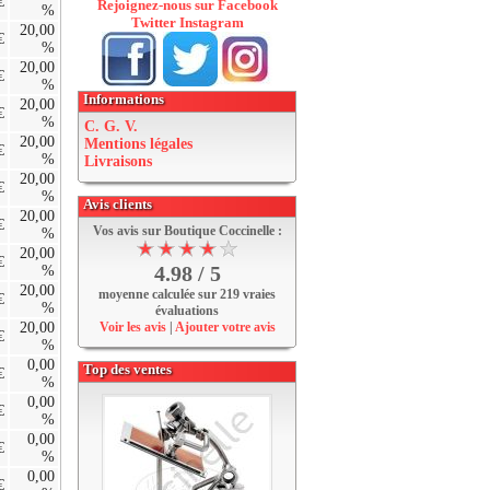
€
Rejoignez-nous sur
Facebook
%
Twitter Instagram
20,00
€
%
20,00
€
%
Informations
20,00
€
%
C. G. V.
20,00
Mentions légales
€
%
Livraisons
20,00
€
%
Avis clients
20,00
€
Vos avis sur
Boutique Coccinelle
:
%
20,00
€
4.98
/
5
%
20,00
moyenne calculée sur
219
vraies
€
%
évaluations
Voir les avis
|
Ajouter votre avis
20,00
€
%
0,00
Top des ventes
€
%
0,00
€
%
0,00
€
%
0,00
€