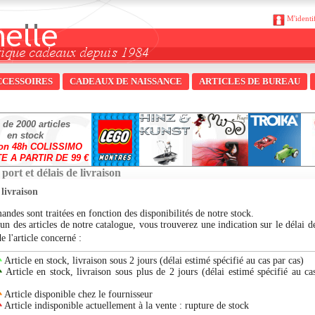
M'identi
CCESSOIRES
CADEAUX DE NAISSANCE
ARTICLES DE BUREAU
 de 2000 articles
en stock
son 48h COLISSIMO
E A PARTIR DE 99 €
 port et délais de livraison
 livraison
ndes sont traitées en fonction des disponibilités de notre stock.
n des articles de notre catalogue, vous trouverez une indication sur le délai de
e l'article concerné :
Article en stock, livraison sous 2 jours (délai estimé spécifié au cas par cas)
Article en stock, livraison sous plus de 2 jours (délai estimé spécifié au ca
Article disponible chez le fournisseur
Article indisponible actuellement à la vente : rupture de stock