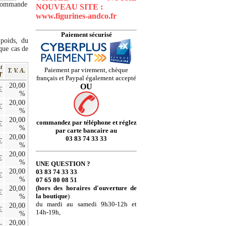
a commande
NOUVEAU SITE :
www.figurines-andco.fr
Paiement sécurisé
 poids, du
que cas de
t
Paiement par virement, chèque
T. V. A.
T
français et Paypal également accepté
20,00
OU
€
%
20,00
€
%
20,00
commandez par téléphone et réglez
€
%
par carte bancaire au
20,00
03 83 74 33 33
€
%
20,00
€
%
UNE QUESTION ?
20,00
03 83 74 33 33
€
%
07 65 80 08 51
(hors des horaires d'ouverture de
20,00
€
la boutique
)
%
du mardi au samedi 9h30-12h et
20,00
€
14h-19h,
%
20,00