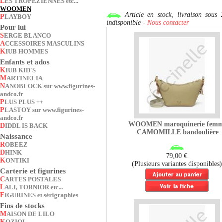
LES TROPEZIENNES etc...
WOOMEN
Article en stock, livraison so
PLAYBOY
indisponible -
Nous contacter
Pour lui
SERGE BLANCO
ACCESSOIRES MASCULINS
KIUB HOMMES
Enfants et ados
KIUB KID'S
MARTINELIA
NANOBLOCK sur www.figurines-
andco.fr
PLUS PLUS ++
PLASTOY sur www.figurines-
andco.fr
WOOMEN maroquinerie fem
DIDDL IS BACK
CAMOMILLE bandoulière
Naissance
ROBEEZ
DHINK
79,00 €
KONTIKI
(Plusieurs variantes disponibles)
Carterie et figurines
CARTES POSTALES
LALI, TORNIOR etc...
FIGURINES et sérigraphies
Fins de stocks
MAISON DE LILO
KOZIOL