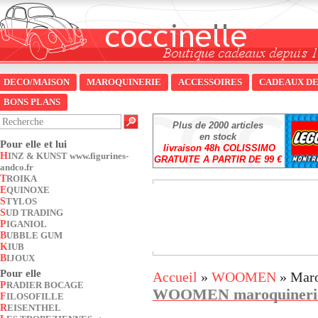
DECO/MAISON
MAROQUINERIE
ACCESSOIRES
CADEAUX DE
BONS PLANS
Plus de 2000 articles
en stock
Pour elle et lui
livraison 48h COLISSIMO
HINZ & KUNST www.figurines-
GRATUITE A PARTIR DE 99 €
andco.fr
TROIKA
EQUINOXE
STYLOS
SUD TRADING
PIGANIOL
BUBBLE GUM
KIUB
BIJOUX
Pour elle
Accueil
»
WOOMEN
» Maro
PRADIER BOCAGE
WOOMEN maroquineri
FILOSOFILLE
REISENTHEL