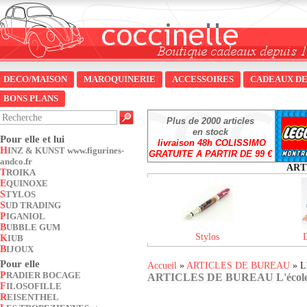
DECO/MAISON
MAROQUINERIE
ACCESSOIRES
CADEAUX DE
BONS PLANS
Plus de 2000 articles
en stock
Pour elle et lui
livraison 48h COLISSIMO
HINZ & KUNST www.figurines-
GRATUITE A PARTIR DE 99 €
andco.fr
ART
TROIKA
EQUINOXE
STYLOS
SUD TRADING
PIGANIOL
BUBBLE GUM
Stylos
KIUB
BIJOUX
Pour elle
Accueil
»
ARTICLES DE BUREAU
» L'
PRADIER BOCAGE
ARTICLES DE BUREAU L'école e
FILOSOFILLE
REISENTHEL