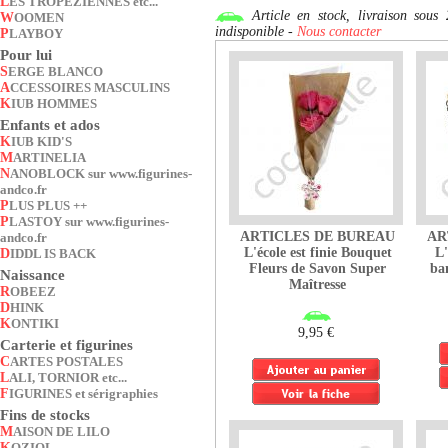
LES TROPEZIENNES etc...
Article en stock, livraison so
WOOMEN
indisponible -
Nous contacter
PLAYBOY
Pour lui
SERGE BLANCO
ACCESSOIRES MASCULINS
KIUB HOMMES
Enfants et ados
KIUB KID'S
MARTINELIA
NANOBLOCK sur www.figurines-
andco.fr
PLUS PLUS ++
PLASTOY sur www.figurines-
ARTICLES DE BUREAU
AR
andco.fr
L'école est finie Bouquet
L'
DIDDL IS BACK
Fleurs de Savon Super
ba
Naissance
Maîtresse
ROBEEZ
DHINK
KONTIKI
9,95 €
Carterie et figurines
CARTES POSTALES
LALI, TORNIOR etc...
FIGURINES et sérigraphies
Fins de stocks
MAISON DE LILO
KOZIOL