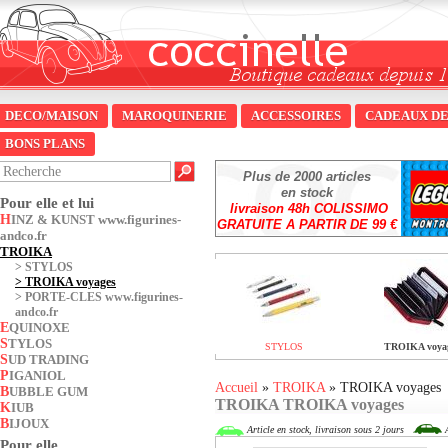
DECO/MAISON
MAROQUINERIE
ACCESSOIRES
CADEAUX DE
BONS PLANS
Plus de 2000 articles
en stock
Pour elle et lui
livraison 48h COLISSIMO
HINZ & KUNST www.figurines-
GRATUITE A PARTIR DE 99 €
andco.fr
TROIKA
STYLOS
TROIKA voyages
PORTE-CLES www.figurines-
andco.fr
EQUINOXE
STYLOS
STYLOS
TROIKA voya
SUD TRADING
PIGANIOL
Accueil
»
TROIKA
» TROIKA voyages
BUBBLE GUM
TROIKA TROIKA voyages
KIUB
BIJOUX
Article en stock, livraison sous 2 jours
A
Pour elle