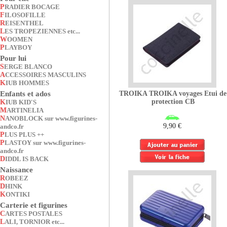
PRADIER BOCAGE
FILOSOFILLE
REISENTHEL
LES TROPEZIENNES etc...
WOOMEN
PLAYBOY
Pour lui
SERGE BLANCO
ACCESSOIRES MASCULINS
KIUB HOMMES
TROIKA TROIKA voyages Etui de
Enfants et ados
protection CB
KIUB KID'S
MARTINELIA
NANOBLOCK sur www.figurines-
9,90 €
andco.fr
PLUS PLUS ++
PLASTOY sur www.figurines-
andco.fr
DIDDL IS BACK
Naissance
ROBEEZ
DHINK
KONTIKI
Carterie et figurines
CARTES POSTALES
LALI, TORNIOR etc...