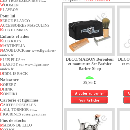
LES TROPEZIENNES etc...
WOOMEN
PLAYBOY
Pour lui
SERGE BLANCO
ACCESSOIRES MASCULINS
KIUB HOMMES
Enfants et ados
KIUB KID'S
MARTINELIA
NANOBLOCK sur www.figurines-
andco.fr
DECO/MAISON Dérouleur
DECO/
PLUS PLUS ++
et manucure Set Barbier
et m
PLASTOY sur www.figurines-
Barber Shop
andco.fr
DIDDL IS BACK
Naissance
29,95 €
ROBEEZ
DHINK
KONTIKI
Carterie et figurines
CARTES POSTALES
LALI, TORNIOR etc...
FIGURINES et sérigraphies
Fins de stocks
MAISON DE LILO
KOZIOL