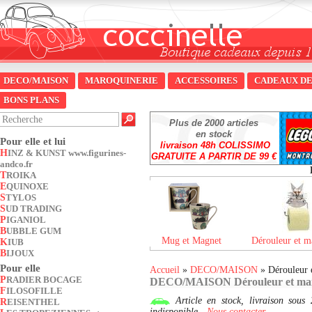
DECO/MAISON
MAROQUINERIE
ACCESSOIRES
CADEAUX DE
BONS PLANS
Plus de 2000 articles
en stock
Pour elle et lui
livraison 48h COLISSIMO
HINZ & KUNST www.figurines-
GRATUITE A PARTIR DE 99 €
andco.fr
TROIKA
EQUINOXE
STYLOS
SUD TRADING
PIGANIOL
BUBBLE GUM
Mug et Magnet
Dérouleur et m
KIUB
BIJOUX
Pour elle
Accueil
»
DECO/MAISON
» Dérouleur 
PRADIER BOCAGE
DECO/MAISON Dérouleur et ma
FILOSOFILLE
Article en stock, livraison so
REISENTHEL
indisponible -
Nous contacter